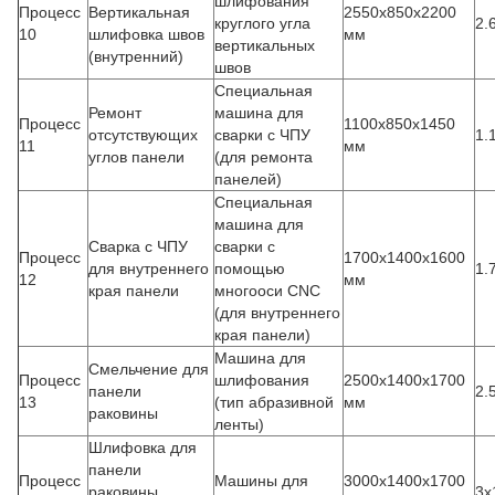
шлифования
Процесс
Вертикальная
2550x850x2200
круглого угла
2.
10
шлифовка швов
мм
вертикальных
(внутренний)
швов
Специальная
Ремонт
машина для
Процесс
1100x850x1450
отсутствующих
сварки с ЧПУ
1.
11
мм
углов панели
(для ремонта
панелей)
Специальная
машина для
Сварка с ЧПУ
сварки с
Процесс
1700х1400х1600
для внутреннего
помощью
1.
12
мм
края панели
многооси CNC
(для внутреннего
края панели)
Машина для
Смельчение для
Процесс
шлифования
2500x1400x1700
панели
2.
13
(тип абразивной
мм
раковины
ленты)
Шлифовка для
панели
Процесс
Машины для
3000х1400х1700
раковины
3х