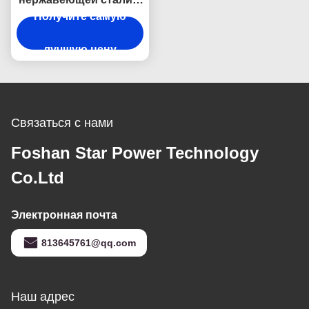
заглушающим звуком
Получите самую
и
антиконденсационным
лучшую цену
дизайном.
Связаться с нами
Foshan Star Power Technology
Co.Ltd
Электронная почта
813645761@qq.com
Наш адрес