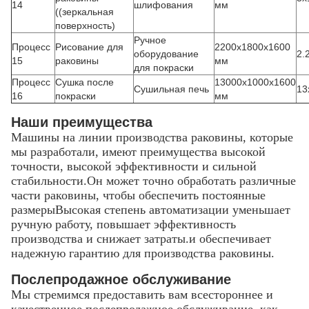
14
шлифования
мм
((зеркальная
поверхность)
Ручное
Процесс
Рисование для
2200x1800x1600
оборудование
2.
15
раковины
мм
для покраски
Процесс
Сушка после
13000x1000x1600
Сушильная печь
13
16
покраски
мм
Наши преимущества
Машины на линии производства раковины, которые
мы разработали, имеют преимущества высокой
точности, высокой эффективности и сильной
стабильности.Он может точно обработать различные
части раковины, чтобы обеспечить постоянные
размерыВысокая степень автоматизации уменьшает
ручную работу, повышает эффективность
производства и снижает затраты.и обеспечивает
надежную гарантию для производства раковины.
Послепродажное обслуживание
Мы стремимся предоставить вам всестороннее и