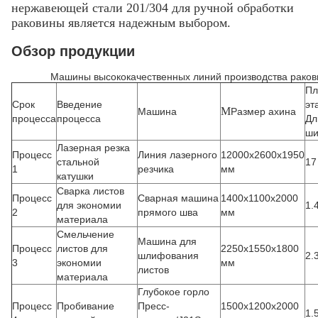
нержавеющей стали 201/304 для ручной обработки
раковины является надежным выбором.
Обзор продукции
Машины высококачественных линий производства рако
Пл
Срок
Введение
эт
М
Машина
Размер ахина
процесса
процесса
Дл
ши
Лазерная резка
Процесс
Линия лазерного
12000х2600х1950
стальной
17
1
резчика
мм
катушки
Сварка листов
Процесс
Сварная машина
1400x1100x2000
для экономии
1.
2
прямого шва
мм
материала
Смельчение
Машина для
Процесс
листов для
2250x1550x1800
шлифования
2.
3
экономии
мм
листов
материала
Глубокое горло
Процесс
Пробивание
Пресс-
1500x1200x2000
1.