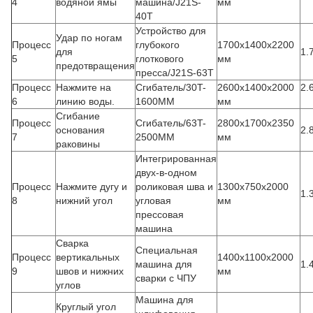
4
водяной ямы
машина/J21S-
мм
40T
Устройство для
Удар по ногам
Процесс
глубокого
1700х1400х2200
для
1.
5
глоткового
мм
предотвращения
пресса/J21S-63T
Процесс
Нажмите на
Сгибатель/30T-
2600х1400х2000
2.
6
линию воды.
1600MM
мм
Сгибание
Процесс
Сгибатель/63T-
2800х1700х2350
основания
2.
7
2500MM
мм
раковины
Интегрированная
двух-в-одном
Процесс
Нажмите дугу и
роликовая шва и
1300x750x2000
1.
8
нижний угол
угловая
мм
прессовая
машина
Сварка
Специальная
Процесс
вертикальных
1400x1100x2000
машина для
1.
9
швов и нижних
мм
сварки с ЧПУ
углов
Машина для
Круглый угол