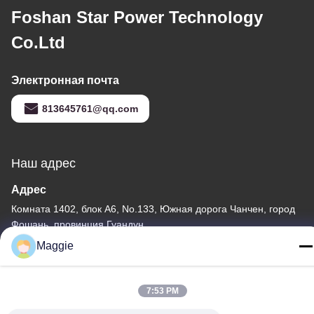
Foshan Star Power Technology
Co.Ltd
Электронная почта
813645761@qq.com
Наш адрес
Адрес
Комната 1402, блок А6, No.133, Южная дорога Чанчен, город
Фошань, провинция Гуандун.
Maggie
Тел.
86-13342999029
7:53 PM