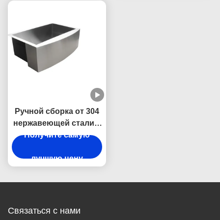
для кухни
очистке дизайном
одного бассейна
Ручной сборка от 304
нержавеющей стали с
заглушающим звуком
Получите самую
и
антиконденсационным
лучшую цену
дизайном.
Связаться с нами