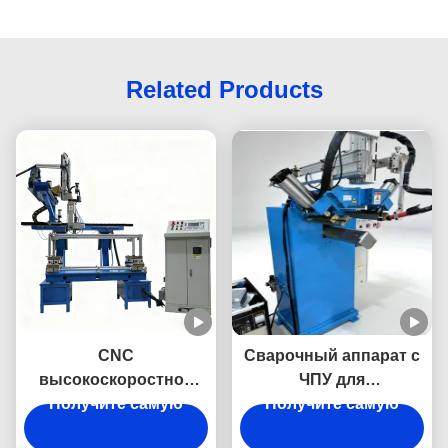
Related Products
CNC
Сварочный аппарат с
высокоскоростной
ЧПУ для
Получите самую
однопалатный
вертикальных швов и
Получите самую
автоматический
нижних углов -