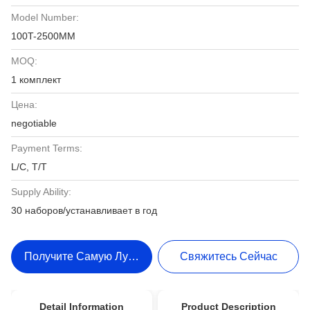
Model Number:
100T-2500MM
MOQ:
1 комплект
Цена:
negotiable
Payment Terms:
L/C, T/T
Supply Ability:
30 наборов/устанавливает в год
Получите Самую Лучшую Цену
Свяжитесь Сейчас
Detail Information
Product Description