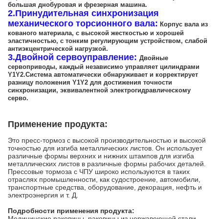
большая днобуровая и фрезерная машина.
2.
Принудительная синхронизация
механического торсионного вала:
Корпус вала из
кованого материала, с высокой жесткостью и хорошей
эластичностью, с тонким регулирующим устройством, слабой
антиэкцентрической нагрузкой.
3.
Двойной сервоуправление:
Двойные
сервоприводы, каждый независимо управляет цилиндрами
Y1Y2.Система автоматически обнаруживает и корректирует
разницу положения Y1Y2 для достижения точности
синхронизации, эквивалентной электрогидравлическому
серво.
Применение продукта:
Это пресс-тормоз с высокой производительностью и высокой
точностью для изгиба металлических листов. Он использует
различные формы верхних и нижних штампов для изгиба
металлических листов в различные формы рабочих деталей.
Прессовые тормоза с ЧПУ широко используются в таких
отраслях промышленности, как судостроение, автомобили,
транспортные средства, оборудование, декорация, нефть и
электроэнергия и т. Д.
Подробности применения продукта:
Медицинские раковины, раковины из нержавеющей стали,