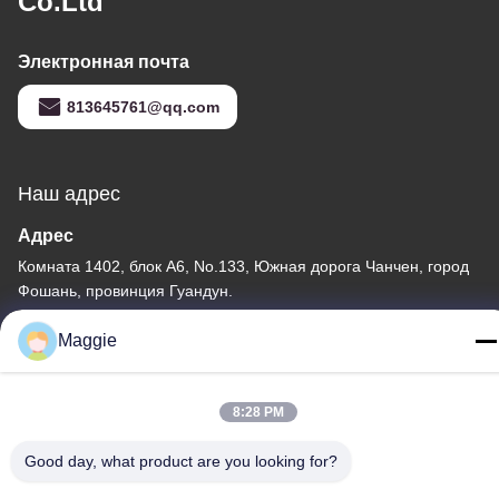
Co.Ltd
Электронная почта
813645761@qq.com
Наш адрес
Адрес
Комната 1402, блок А6, No.133, Южная дорога Чанчен, город
Фошань, провинция Гуандун.
Тел.
Maggie
86-13342999029
8:28 PM
Good day, what product are you looking for?
Политика конфиденциальности
|
Карта сайта