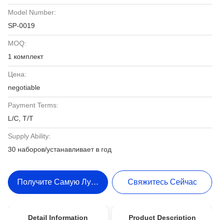
Model Number:
SP-0019
MOQ:
1 комплект
Цена:
negotiable
Payment Terms:
L/C, T/T
Supply Ability:
30 наборов/устанавливает в год
Получите Самую Лучшую Цену
Свяжитесь Сейчас
Detail Information
Product Description