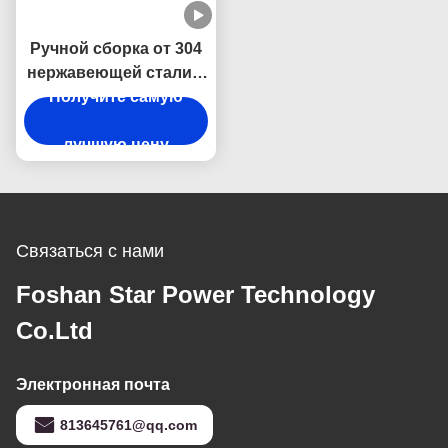
Ручной сборка от 304
нержавеющей стали с
заглушающим звуком
Получите самую
и
антиконденсационным
лучшую цену
дизайном.
Связаться с нами
Foshan Star Power Technology
Co.Ltd
Электронная почта
813645761@qq.com