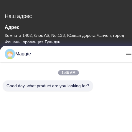
Наш адрес
Адрес
Комната 1402, блок А6, No.133, Южная дорога Чанчен, город
Фошань, провинция Гуандун.
Тел.
Maggie
86-13342999029
1:46 AM
Good day, what product are you looking for?
Политика конфиденциальности
|
Карта сайта
Китай Хорошее качество Производственная линия Посуда
Доставщик. -2026 Foshan Star Power Technology Co.Ltd Все
права защищены.