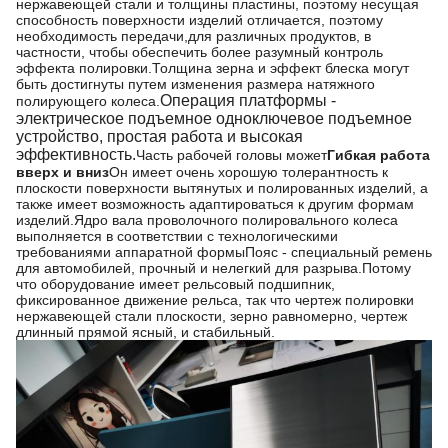
нержавеющей стали и толщины пластины, поэтому несущая
способность поверхности изделий отличается, поэтому
необходимость передачи,для различных продуктов, в
частности, чтобы обеспечить более разумный контроль
эффекта полировки.Толщина зерна и эффект блеска могут
быть достигнуты путем изменения размера натяжного
Операция платформы -
полирующего колеса.
электрическое подъемное одноключевое подъемное
устройство, простая работа и высокая
эффективность.
Часть рабочей головы может
Гибкая работа
вверх и вниз
Он имеет очень хорошую толерантность к
плоскости поверхности вытянутых и полированных изделий, а
также имеет возможность адаптироваться к другим формам
изделий.Ядро вала проволочного полировального колеса
выполняется в соответствии с технологическими
требованиями аппаратной формыПояс - специальный ремень
для автомобилей, прочный и нелегкий для разрыва.Потому
что оборудование имеет рельсовый подшипник,
фиксированное движение рельса, так что чертеж полировки
нержавеющей стали плоскости, зерно равномерно, чертеж
длинный прямой ясный, и стабильный.