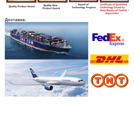
Доставка:
Полуавтоматические проволочные машины
экономичная машина для рисования
высококачественный и экономичный чертежный аппарат
шлифовальная машина
Машина для изготовления проволоки из раковины
Машины для черчения проволоки
Машина для изготовления проволоки из раковины
Машина для черчения раковины из нержавеющей стали