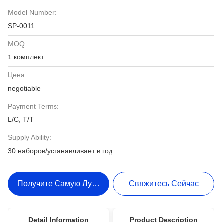
Model Number:
SP-0011
MOQ:
1 комплект
Цена:
negotiable
Payment Terms:
L/C, T/T
Supply Ability:
30 наборов/устанавливает в год
Получите Самую Лучшую Цену
Свяжитесь Сейчас
Detail Information
Product Description