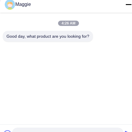
Maggie
для кухни
очистке дизайном
одного бассейна
4:26 AM
Good day, what product are you looking for?
Ручной сборка от 304
нержавеющей стали с
заглушающим звуком
Получите самую
и
антиконденсационным
лучшую цену
дизайном.
Связаться с нами