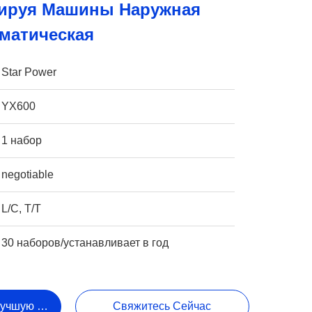
ируя Машины Наружная
оматическая
Star Power
YX600
1 набор
negotiable
L/C, T/T
30 наборов/устанавливает в год
Лучшую Цену
Свяжитесь Сейчас