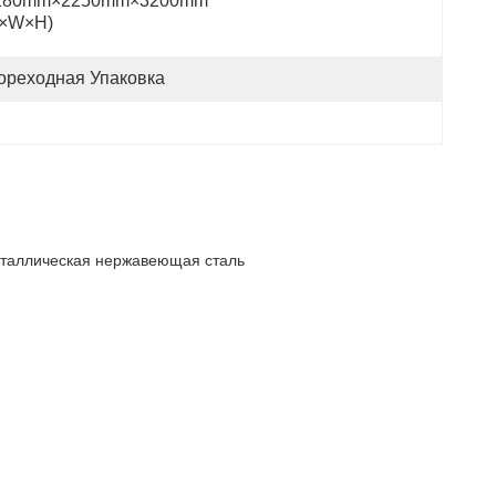
280mm×2250mm×3200mm 
L×W×H)
ореходная Упаковка
еталлическая нержавеющая сталь