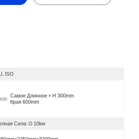
U, ISO
Самое Длинное × H 300mm 
ce:
Края 600mm
олная Сила: О 10kw