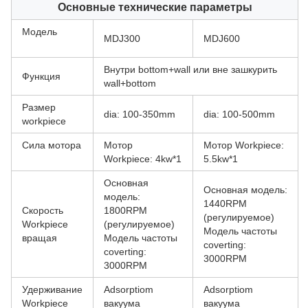
Основные технические параметры
Модель
MDJ300
MDJ600
Внутри bottom+wall или вне зашкурить
Функция
wall+bottom
Размер
dia: 100-350mm
dia: 100-500mm
workpiece
Сила мотора
Мотор
Мотор Workpiece:
Workpiece: 4kw*1
5.5kw*1
Основная
Основная модель:
модель:
1440RPM
Скорость
1800RPM
(регулируемое)
Workpiece
(регулируемое)
Модель частоты
вращая
Модель частоты
coverting:
coverting:
3000RPM
3000RPM
Удерживание
Adsorptiom
Adsorptiom
Workpiece
вакуума
вакуума