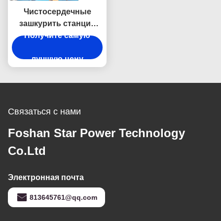
Чистосердечные
зашкурить станции
машины продукции
Получите самую
Посуда двойные для
изделий металла
лучшую цену
Связаться с нами
Foshan Star Power Technology
Co.Ltd
Электронная почта
813645761@qq.com