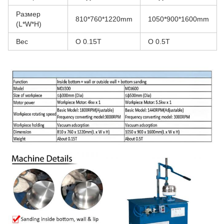
Размер
810*760*1220mm
1050*900*1600mm
(L*W*H)
Вес
О 0.15T
О 0.5T