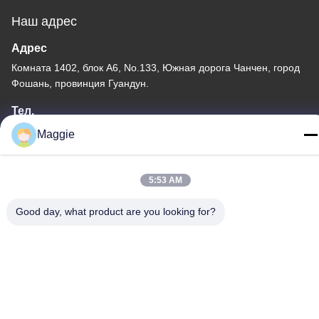
Наш адрес
Адрес
Комната 1402, блок А6, No.133, Южная дорога Чанчен, город
Фошань, провинция Гуандун.
Тел.
86-13342999029
Maggie
5:53 AM
Good day, what product are you looking for?
Политика конфиденциальности
|
Карта сайта
Китай Хорошее качество Производственная линия Посуда
Доставщик. -2026 Foshan Star Power Technology Co.Ltd Все
права защищены.