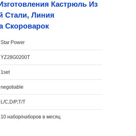
Изготовления Кастрюль Из
 Стали, Линия
а Скороварок
Star Power
YZ28G0200T
1set
negotiable
L/C,D/P,T/T
10 набор/наборов в месяц