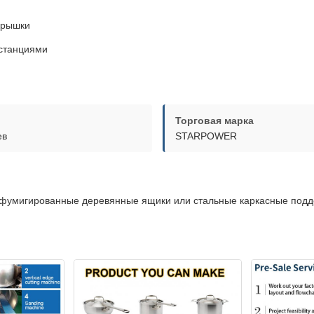
крышки
 станциями
Торговая марка
ев
STARPOWER
в фумигированные деревянные ящики или стальные каркасные подд