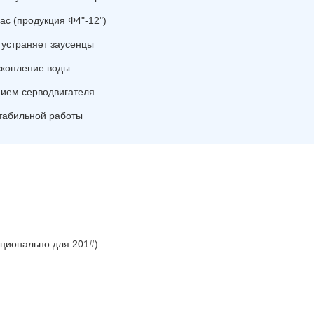
ас (продукция Φ4"-12")
 устраняет заусенцы
скопление воды
нием серводвигателя
табильной работы
ционально для 201#)